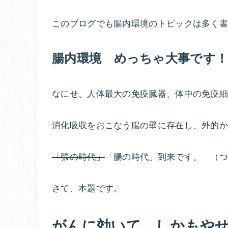
このブログでも腸内環境のトピックは多く
腸内環境 めっちゃ大事です
なにせ、人体最大の免疫臓器、体中の免疫細
消化吸収をおこなう腸の壁に存在し、外的
「張の時代」
「腸の時代」到来です。 （
さて、本題です。
がんに効いて、しかもや