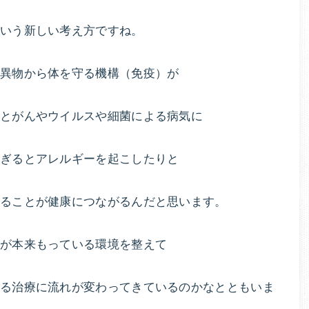
ロ
る
グ
という新しい考え方ですね。
ラ
ダ
ム。
異物から体を守る機構（免疫）が
ラ
イ
イ
るとがんやウイルスや細菌による病気に
フ
エ
ス
ぎるとアレルギーを起こしたりと
タ
ッ
イ
いることが健康につながるんだと思います。
ル
ト
や
と
食
体が本来もっている環境を整えて
生
栄
活
よる治療に流れが変わってきているのかなとともいま
の