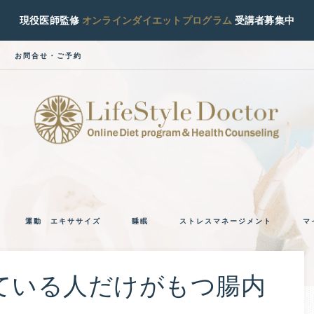
現役医師監修
オンラインダイエットプログラム
受講者募集中
お問合せ・ご予約
ラ
現
役
イ
糖
運動 エキササイズ
睡眠
ストレスマネージメント
マ
尿
フ
病
専
ス
ている人だけがもつ腸内
門
医