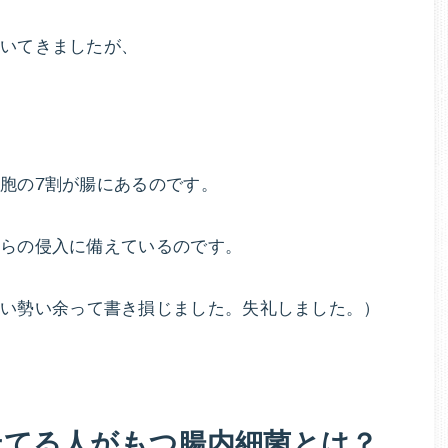
エ
ッ
書いてきましたが、
ト
法
！
や
ダ
イ
胞の7割が腸にあるのです。
エ
ッ
からの侵入に備えているのです。
ト
レ
つい勢い余って書き損じました。失礼しました。）
シ
ピ
を
教
え
せてる人がもつ腸内細菌とは？