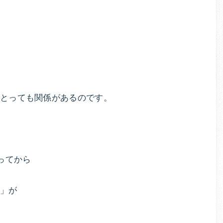
タ
張
麗
イ
香
が
ル
指
導
ド
す
はとっても関係があるのです。
る
ク
オ
ン
タ
ラ
ってから
イ
ー
ン
ダ
無
法」が
イ
エ