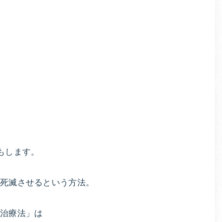
理
ッ
な
ト
カ
く
ウ
ン
健
セ
リ
康
ン
グ
的
と
ダ
もします。
に
イ
エ
痩
て死滅させるという方法。
ッ
ト
せ
治療法」は
プ