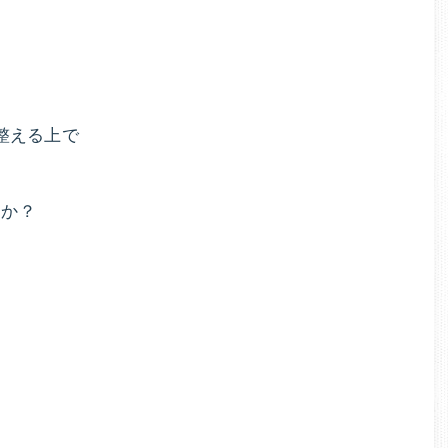
養
改
善
療
で、
健
法
康
整える上で
的
に
無
すか？
理
な
く
痩
せ
る
ダ
イ