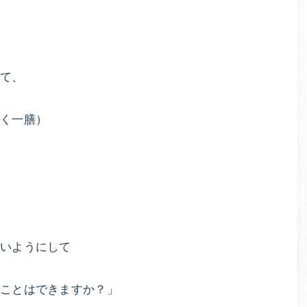
ロ
る
グ
ラ
ダ
ム。
めて、
ラ
イ
イ
軽く一膳）
フ
エ
ス
タ
ッ
イ
ル
ト
や
と
食
ないようにして
生
栄
活
ことはできますか？」
の