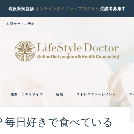
現役医師監修
オンラインダイエットプログラム
受講者募集中
お問合せ・ご予約
ラ
現
役
イ
糖
運動 エキササイズ
睡眠
ストレスマネージメント
マ
尿
フ
病
専
ス
？毎日好きで食べている
門
医