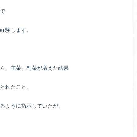
エ
とで
ッ
ト
法
ば経験します。
や
ダ
イ
エ
から、主菜、副菜が増えた結果
ッ
ト
がとれたこと。
レ
シ
とるように指示していたが、
ピ
を
教
え