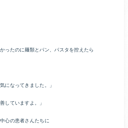
養
改
善
療
で、
健
法
康
的
なかったのに麺類とパン、パスタを控えたら
に
無
理
な
く
元気になってきました。」
痩
せ
改善していますよ。」
る
ダ
中心の患者さんたちに
イ