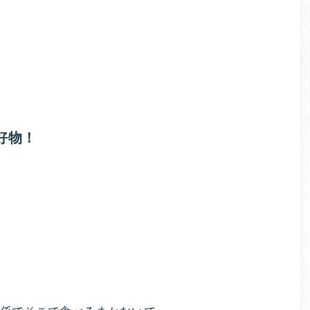
タ
張
麗
イ
香
が
ル
指
導
ド
す
好物！
る
ク
オ
ン
タ
ラ
イ
ー
ン
ダ
無
イ
エ