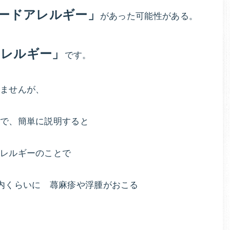
ま
ードアレルギー」
があった可能性がある。
す。
アレルギー」
です。
ませんが、
で、簡単に説明すると
アレルギーのことで
内くらいに 蕁麻疹や浮腫がおこる