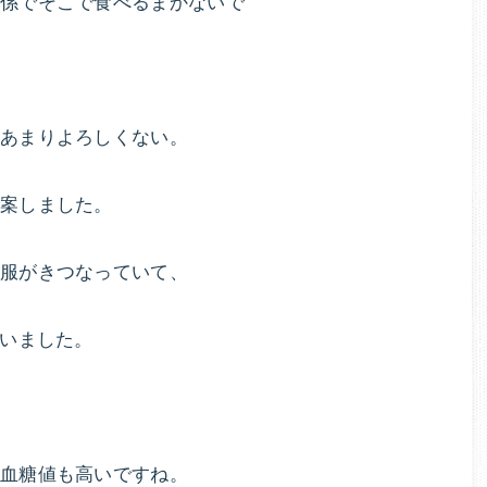
理
関係でそこで食べるまかないで
ッ
な
ト
カ
く
ウ
ン
あまりよろしくない。
健
セ
リ
提案しました。
康
ン
グ
服がきつなっていて、
的
と
ダ
に
まいました。
イ
エ
痩
ッ
ト
せ
プ
血糖値も高いですね。