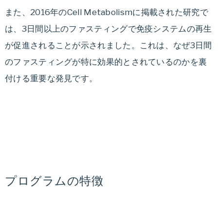
る
また、2016年のCell Metabolismに掲載された研究で
ダ
は、3日間以上のファスティングで免疫システムの再生
イ
が促進されることが示されました。これは、なぜ3日間
エ
のファスティングが特に効果的とされているのかを裏
ッ
ト
付ける重要な発見です。
法
や
ダ
イ
エ
ッ
ト
プログラムの特徴
レ
シ
ピ