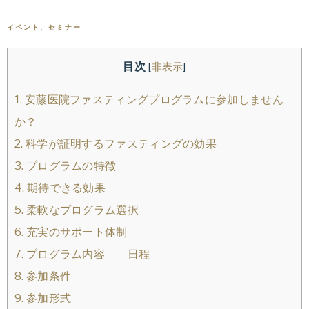
専
ス
イベント、セミナー
門
医
タ
目次
[
非表示
]
張
麗
イ
1.
安藤医院ファスティングプログラムに参加しません
香
か？
が
ル
2.
科学が証明するファスティングの効果
指
3.
プログラムの特徴
導
ド
す
4.
期待できる効果
る
5.
柔軟なプログラム選択
ク
オ
6.
充実のサポート体制
ン
タ
7.
プログラム内容 日程
ラ
8.
参加条件
イ
ー
9.
参加形式
ン