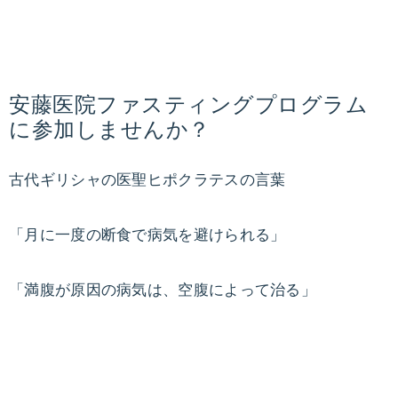
痩
ッ
ト
せ
プ
ロ
る
安藤医院ファスティングプログラム
グ
に参加しませんか？
ラ
ダ
ム。
古代ギリシャの医聖ヒポクラテスの言葉
ラ
イ
イ
「月に一度の断食で病気を避けられる」
フ
エ
ス
タ
「満腹が原因の病気は、空腹によって治る」
ッ
イ
ル
ト
や
食