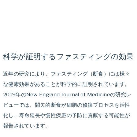
と
生
栄
活
の
養
改
善
療
で、
科学が証明するファスティングの効果
健
法
康
的
近年の研究により、ファスティング（断食）には様々
に
な健康効果があることが科学的に証明されています。
無
2019年のNew England Journal of Medicineの研究レ
理
ビューでは、間欠的断食が細胞の修復プロセスを活性
な
化し、寿命延長や慢性疾患の予防に貢献する可能性が
く
痩
報告されています。
せ