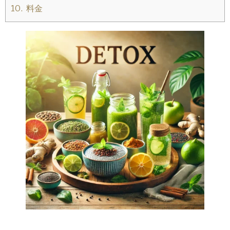
10.
料金
ダ
無
イ
エ
理
ッ
な
ト
カ
く
ウ
ン
健
セ
リ
康
ン
グ
的
と
ダ
に
イ
エ