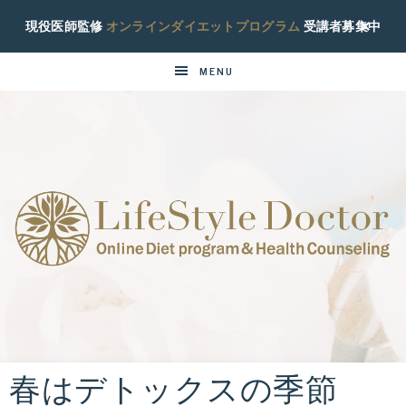
現役医師監修
オンラインダイエットプログラム
受講者募集中
MENU
ラ
現
役
イ
糖
尿
春はデトックスの季節
フ
病