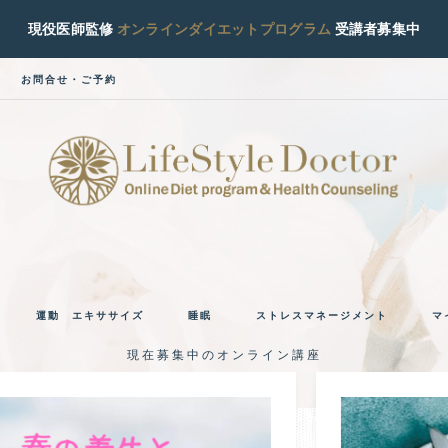
現役医師監修
オンラインダイエットプログラム
受講者募集中
お問合せ・ご予約
ラ
現
役
イ
糖
運動 エキササイズ
睡眠
ストレスマネージメント
マ
尿
フ
病
現在募集中のオンライン講座
専
ス
門
医