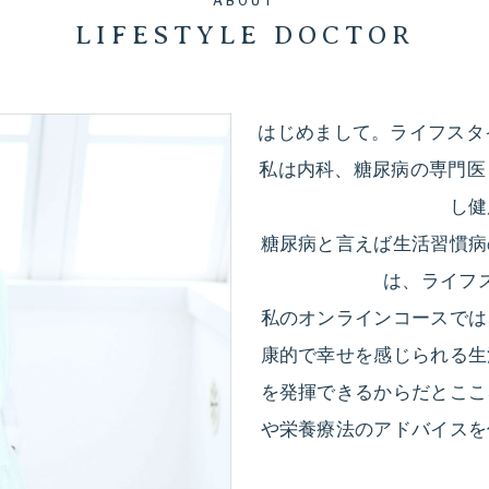
ABOUT
ロ
る
LIFESTYLE DOCTOR
グ
ラ
ダ
ム。
はじめまして。ライフスタ
ラ
イ
イ
私は内科、糖尿病の専門医
フ
エ
し健
ス
糖尿病と言えば生活習慣病
タ
ッ
は、ライフ
イ
私のオンラインコースでは
ル
ト
や
康的で幸せを感じられる生
と
食
を発揮できるからだとここ
生
や栄養療法のアドバイスを
栄
活
の