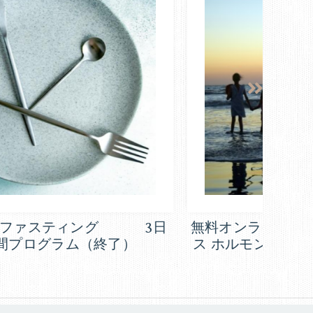
無料オンラインヨガクラス ヨガリラック
11
ス ホルモンバランスを整える ”オキシト
シン”