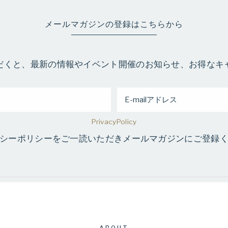
理
ッ
な
ト
メールマガジンの登録はこちらから
カ
く
ウ
ン
だくと、最新の情報やイベント開催のお知らせ、お得なキ
健
セ
リ
康
ン
グ
PrivacyPolicy
的
と
シーポリシーをご一読いただきメールマガジンにご登録
ダ
に
イ
エ
痩
ッ
ト
せ
プ