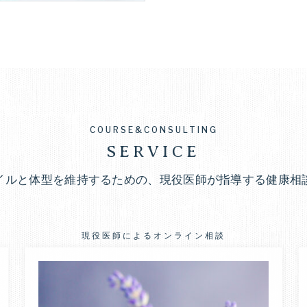
養
改
善
療
で、
健
法
康
的
に
COURSE&CONSULTING
無
SERVICE
理
イルと体型を維持するための、現役医師が指導する健康相
な
く
痩
現役医師によるオンライン相談
せ
る
ダ
イ