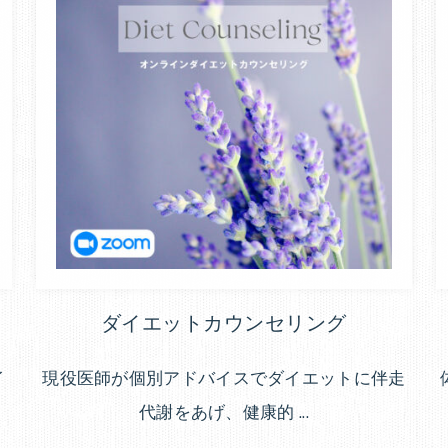
エ
ッ
ト
法
や
ダ
イ
エ
ッ
ト
レ
シ
ダイエットカウンセリング
ピ
を
イ
現役医師が個別アドバイスでダイエットに伴走
教
代謝をあげ、健康的 ...
え