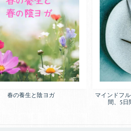
タ
張
麗
イ
香
が
ル
指
導
ド
す
る
ク
オ
ン
タ
ラ
イ
マインドフルファスティング 3日
ー
間、5日間プログラム（終了）
ン
ダ
無
イ
エ