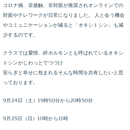
ダ
コロナ禍、非接触、非対面が推奨されオンラインでの
無
イ
対面やテレワークが日常になりました。 人と会う機会
エ
理
やコミュニケーションが減ると「オキシトシン」も減
ッ
少するのです。
な
ト
カ
く
クラスでは愛情、絆ホルモンとも呼ばれているオキシ
ウ
ン
トシンがじわっとでつづけ
健
セ
安らぎと幸せに包まれるそんな時間を共有したいと思
リ
っております。
康
ン
グ
的
9月24日（土）19時50分から20時50分
と
ダ
に
9月25日（日）10時から11時
イ
エ