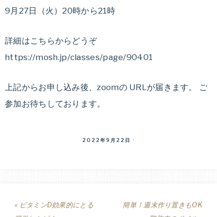
痩
ッ
9月27日（火）20時から21時
ト
せ
プ
詳細はこちらからどうぞ
ロ
る
https://mosh.jp/classes/page/90401
グ
ラ
ダ
上記からお申し込み後、zoomの URLが届きます。 ご
ム。
ラ
参加お待ちしております。
イ
イ
フ
エ
2022年9月22日
·
ス
タ
ッ
イ
ル
ト
や
« ビタミンD効果的にとる
簡単！週末作り置きもOK
食