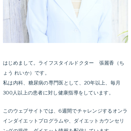
る
ダ
イ
エ
ッ
ト
法
や
はじめまして。ライフスタイルドクター 張麗香（ち
ダ
ょう れいか）です。
イ
私は内科、糖尿病の専門医として、20年以上、毎月
エ
300人以上の患者に対し健康指導をしています。
ッ
ト
このウェブサイトでは、6週間でチャレンジするオンラ
レ
シ
インダイエットプログラムや、ダイエットカウンセリ
ピ
ングの提供、ダイエット情報を配信しています。