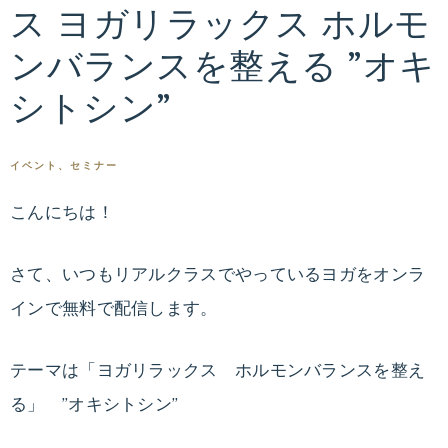
ス ヨガリラックス ホルモ
専
ス
門
ンバランスを整える ”オキ
医
タ
シトシン”
張
麗
イ
香
イベント、セミナー
が
ル
こんにちは！
指
導
ド
す
さて、いつもリアルクラスでやっているヨガをオンラ
る
ク
インで無料で配信します。
オ
ン
タ
テーマは「ヨガリラックス ホルモンバランスを整え
ラ
る」 ”オキシトシン”
イ
ー
ン