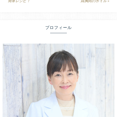
と
簡単レシピ！
鶏胸肉のボイル »
生
栄
活
の
養
改
プロフィール
善
療
で、
健
法
康
的
に
無
理
な
く
痩
せ