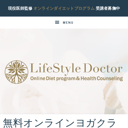
現役医師監修
オンラインダイエットプログラム
受講者募集中
MENU
ラ
現
役
イ
糖
尿
無料オンラインヨガクラ
フ
病