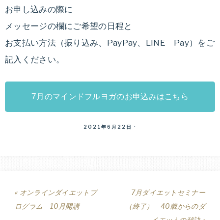
痩
ッ
お申し込みの際に
ト
メッセージの欄にご希望の日程と
せ
プ
お支払い方法（振り込み、PayPay、LINE Pay）をご
ロ
る
記入ください。
グ
ラ
ダ
ム。
7月のマインドフルヨガのお申込みはこちら
ラ
イ
イ
2021年6月22日
·
フ
エ
ス
タ
ッ
イ
ル
ト
« オンラインダイエットプ
7月ダイエットセミナー
や
ログラム 10月開講
（終了） 40歳からのダ
食
イエットの秘訣 »