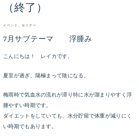
（終了）
専
ス
門
医
イベント、セミナー
タ
張
7月サブテーマ 浮腫み
麗
イ
香
こんにちは！ レイカです。
が
ル
指
導
夏至が過ぎ、陽極まって陰になる。
ド
す
る
梅雨時で気血水の流れが滞り特に水が溜まりやすく浮
ク
オ
腫やすい時期です。
ン
タ
ダイエットをしていても、水分貯留で体重が減りにく
ラ
い時期でもあります。
イ
ー
ン