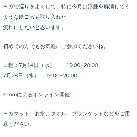
ダ
無
ヨガで巡りをよくして、特に今月は浮腫を解消してく
イ
ような陰ヨガも取り入れた
エ
理
流れにしたいと思います。
ッ
な
ト
初めての方でもお気軽にご参加くださいね。
カ
く
ウ
ン
日程：7月14日（水） 19:00~20:00
健
セ
7月28日（水） 19:00~20:00
リ
康
ン
zoomによるオンライン開催
グ
的
と
ヨガマット、お水、タオル、ブランケットなどをご用
ダ
に
意ください。
イ
エ