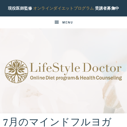
現役医師監修
オンラインダイエットプログラム
受講者募集中
MENU
ラ
現
役
イ
糖
尿
7月のマインドフルヨガ
フ
病