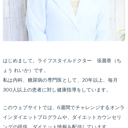
る
ダ
イ
エ
ッ
ト
法
はじめまして。ライフスタイルドクター 張麗香（ち
や
ダ
ょう れいか）です。
イ
私は内科、糖尿病の専門医として、20年以上、毎月
エ
300人以上の患者に対し健康指導をしています。
ッ
ト
このウェブサイトでは、6週間でチャレンジするオンラ
レ
シ
インダイエットプログラムや、ダイエットカウンセリ
ピ
ングの提供、ダイエット情報を配信しています。