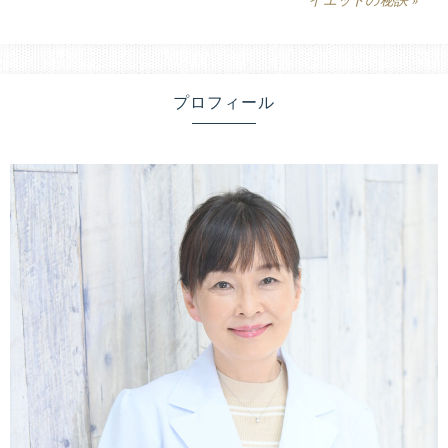
と
生
栄
活
の
養
改
プロフィール
善
療
で、
健
法
康
的
に
無
理
な
く
痩
せ