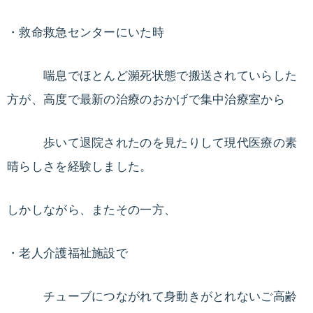
痩
ッ
ト
・救命救急センターにいた時
せ
プ
ロ
喘息でほとんど瀕死状態で搬送されていらした
る
グ
方が、高度で最新の治療のおかげで集中治療室から
ラ
ダ
ム。
歩いて退院されたのを見たりして現代医療の素
ラ
イ
晴らしさを経験しました。
イ
フ
エ
ス
しかしながら、またその一方、
タ
ッ
イ
・老人介護福祉施設で
ル
ト
や
チューブにつながれて身動きがとれないご高齢
食