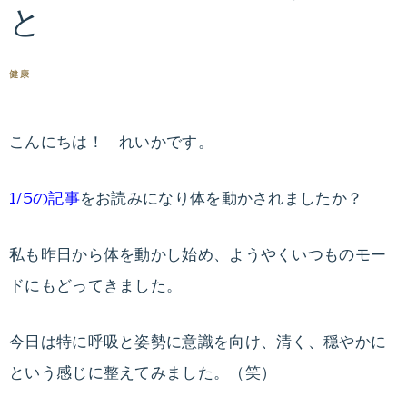
と
専
ス
門
医
健康
タ
張
麗
イ
こんにちは！ れいかです。
香
が
ル
指
1/5
の記事
をお読みになり体を動かされましたか？
導
ド
す
私も昨日から体を動かし始め、ようやくいつものモー
る
ク
ドにもどってきました。
オ
ン
タ
今日は特に呼吸と姿勢に意識を向け、清く、穏やかに
ラ
イ
という感じに整えてみました。（笑）
ー
ン