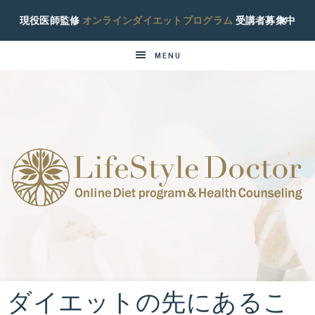
現役医師監修
オンラインダイエットプログラム
受講者募集中
MENU
ラ
現
役
イ
糖
尿
ダイエットの先にあるこ
フ
病