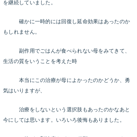
を継続していました。
る
ダ
確かに一時的には回復し延命効果はあったのか
イ
エ
もしれません。
ッ
ト
副作用でごはんが食べられない母をみてきて、
法
生活の質をいうことを考えた時
や
ダ
本当にこの治療が母によかったのかどうか、勇
イ
気はいりますが、
エ
ッ
ト
治療をしないという選択肢もあったのかなあと
レ
今にしては思います。いろいろ後悔もありました。
シ
ピ