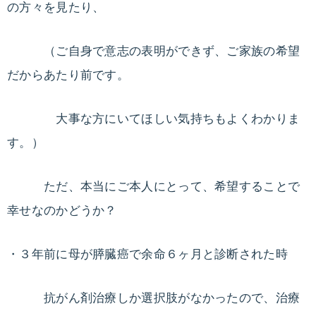
と
の方々を見たり、
生
栄
活
（ご自身で意志の表明ができず、ご家族の希望
の
養
改
だからあたり前です。
善
療
で、
大事な方にいてほしい気持ちもよくわかりま
健
す。）
法
康
的
ただ、本当にご本人にとって、希望することで
に
無
幸せなのかどうか？
理
な
・３年前に母が膵臓癌で余命６ヶ月と診断された時
く
痩
抗がん剤治療しか選択肢がなかったので、治療
せ