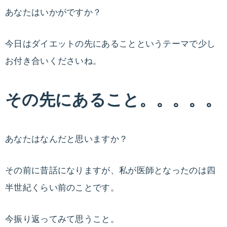
ダ
無
あなたはいかがですか？
イ
エ
理
今日はダイエットの先にあることというテーマで少し
ッ
お付き合いくださいね。
な
ト
カ
く
ウ
その先にあること。。。。。
ン
健
セ
リ
あなたはなんだと思いますか？
康
ン
グ
その前に昔話になりますが、私が医師となったのは四
的
と
半世紀くらい前のことです。
ダ
に
イ
今振り返ってみて思うこと。
エ