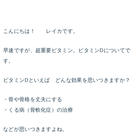
ダ
無
イ
エ
理
こんにちは！ レイカです。
ッ
な
ト
カ
早速ですが、超重要ビタミン。ビタミンDについてで
く
ウ
す。
ン
健
セ
ビタミンDといえば どんな効果を思いつきますか？
リ
康
ン
・骨や骨格を丈夫にする
グ
的
と
・くる病（骨軟化症）の治療
ダ
に
イ
などが思いつきますよね。
エ