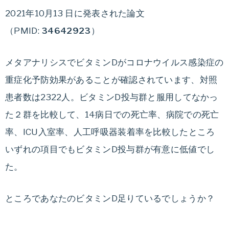
を
2021年10月13 日に発表された論文
教
（PMID:
34642923
）
え
ま
メタアナリシスでビタミンDがコロナウイルス感染症の
す。
重症化予防効果があることが確認されています、対照
患者数は2322人。ビタミンD投与群と服用してなかっ
た２群を比較して、14病日での死亡率、病院での死亡
率、ICU入室率、人工呼吸器装着率を比較したところ
いずれの項目でもビタミンD投与群が有意に低値でし
た。
ところであなたのビタミンD足りているでしょうか？