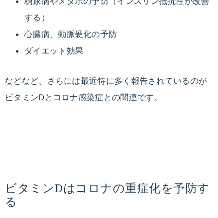
糖尿病やメタボの予防（インスリン抵抗性が改善
る
する）
ダ
心臓病、動脈硬化の予防
イ
エ
ダイエット効果
ッ
ト
などなど、さらには最近特に多く報告されているのが
法
ビタミンDとコロナ感染症との関連です。
や
ダ
イ
エ
ッ
ト
レ
ビタミンDはコロナの重症化を予防す
シ
る
ピ