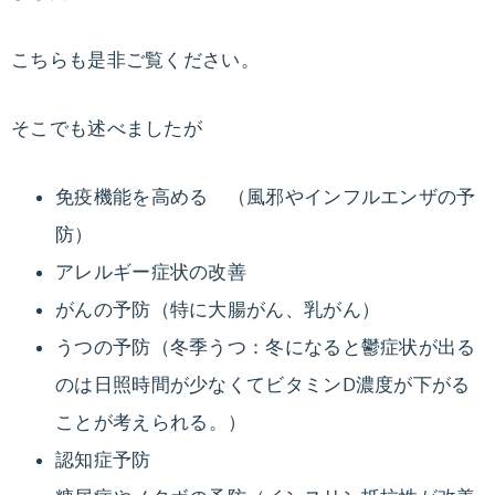
と
生
栄
活
こちらも是非ご覧ください。
の
養
改
そこでも述べましたが
善
療
で、
免疫機能を高める （風邪やインフルエンザの予
健
法
防）
康
的
アレルギー症状の改善
に
がんの予防（特に大腸がん、乳がん）
無
うつの予防（冬季うつ：冬になると鬱症状が出る
理
のは日照時間が少なくてビタミンD濃度が下がる
な
く
ことが考えられる。）
痩
認知症予防
せ