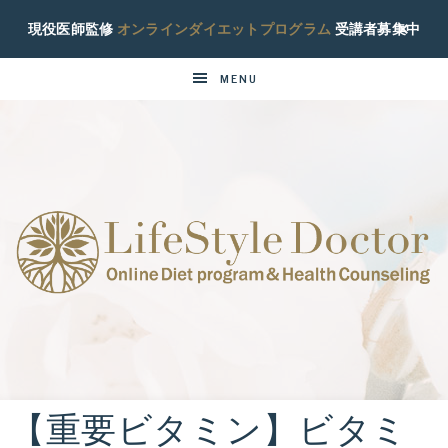
現役医師監修
オンラインダイエットプログラム
受講者募集中
MENU
ラ
現
役
イ
糖
尿
【重要ビタミン】ビタミ
フ
病