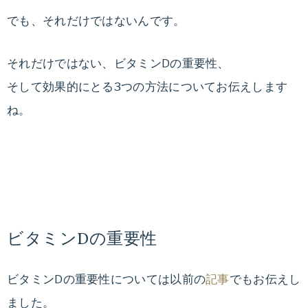
痩
ッ
でも、それだけではないんです。
ト
せ
プ
それだけではない、ビタミンDの重要性、
ロ
る
そして効果的にとる3つの方法についてお伝えします
グ
ラ
ね。
ダ
ム。
ラ
イ
イ
フ
エ
ス
タ
ッ
ビタミンDの重要性
イ
ル
ト
ビタミンDの重要性については以前の
記事
でもお伝えし
や
食
ました。