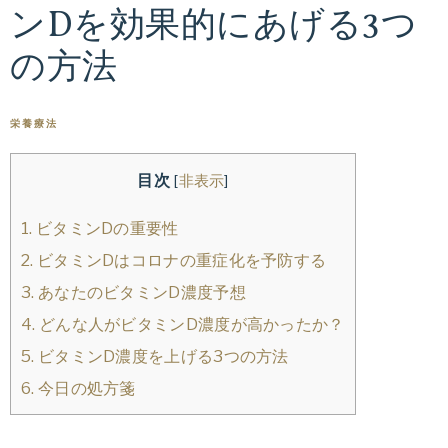
ンDを効果的にあげる3つ
専
ス
門
の方法
医
タ
張
栄養療法
麗
イ
香
目次
[
非表示
]
が
ル
指
1.
ビタミンDの重要性
導
ド
2.
ビタミンDはコロナの重症化を予防する
す
3.
あなたのビタミンD濃度予想
る
ク
4.
どんな人がビタミンD濃度が高かったか？
オ
ン
5.
ビタミンD濃度を上げる3つの方法
タ
ラ
6.
今日の処方箋
イ
ー
ン