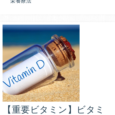
栄養療法
専
ス
門
医
タ
張
麗
イ
香
が
ル
指
導
ド
す
る
ク
オ
ン
タ
ラ
イ
ー
【重要ビタミン】ビタミ
ン