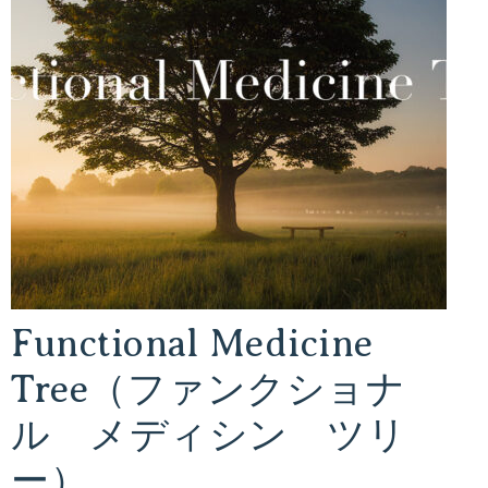
る
ダ
イ
エ
ッ
ト
法
や
ダ
イ
エ
Functional Medicine
ッ
Tree（ファンクショナ
ト
レ
ル メディシン ツリ
シ
ー）
ピ