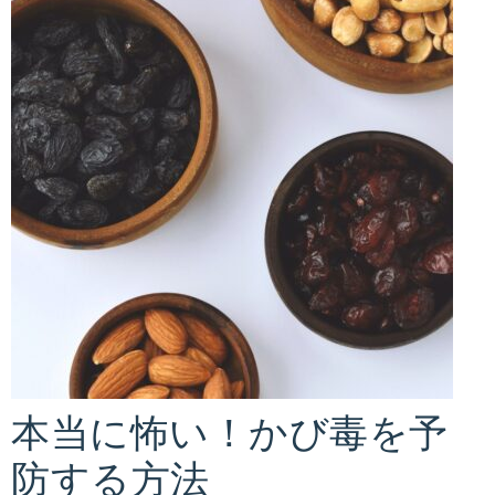
痩
ッ
ト
せ
プ
ロ
る
グ
ラ
ダ
ム。
ラ
イ
イ
フ
エ
ス
タ
ッ
イ
ル
ト
本当に怖い！かび毒を予
や
防する方法
食