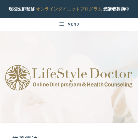
現役医師監修
オンラインダイエットプログラム
受講者募集中
MENU
ラ
現
役
イ
糖
尿
フ
病