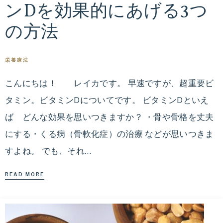
ンDを効果的にあげる3つ
ダ
無
イ
の方法
エ
理
ッ
栄養療法
な
ト
カ
こんにちは！ レイカです。 早速ですが、超重要ビ
く
ウ
タミン。ビタミンDについてです。 ビタミンDといえ
ン
ば どんな効果を思いつきますか？ ・骨や骨格を丈夫
健
セ
リ
にする・くる病（骨軟化症）の治療 などが思いつきま
康
ン
すよね。 でも、それ…
グ
的
と
READ MORE
ダ
に
イ
エ