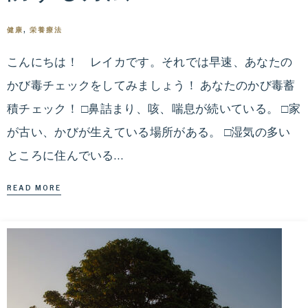
と
生
栄
活
健康
,
栄養療法
の
こんにちは！ レイカです。それでは早速、あなたの
養
改
かび毒チェックをしてみましょう！ あなたのかび毒蓄
善
療
で、
積チェック！ □鼻詰まり、咳、喘息が続いている。 □家
健
が古い、かびが生えている場所がある。 □湿気の多い
法
康
ところに住んでいる…
的
に
READ MORE
無
理
な
く
痩
せ